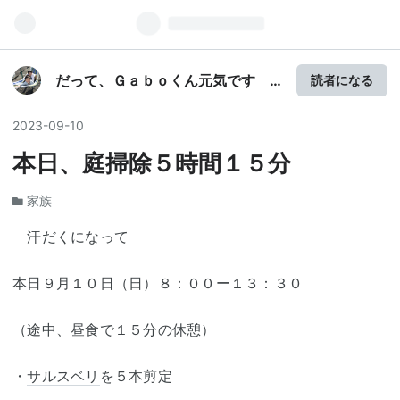
だって、Ｇａｂｏくん元気です
読者になる
望郷編
2023
-
09
-
10
本日、庭掃除５時間１５分
家族
汗だくになって
本日９月１０日（日）８：００ー１３：３０
（途中、昼食で１５分の休憩）
・
サルスベリ
を５本剪定